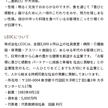
『二重跳び』が大得意。
・性格：明るく元気でおおらかなのですが、食を通じて『喜びと
感動を』届けるために人一倍のこだわりをみせ、努力を惜しまな
い性格。自分の作った料理を食べているお客様をこっそり覗くの
が日課です。
LEOCについて
株式会社LEOCは、全国3,000ヶ所以上の社員食堂・病院・介護施
設・保育園・アスリート施設など、あらゆる年代のお客様に対し
て、日常の食から心身の豊かな健康を創造する企業です。「お客
様に喜びと感動を パートナーに成長と幸福を 社会に貢献を」との
企業理念のもと、一人ひとりをどこまでも大切にする企業とし
て、人から始まる持続可能な社会の発展に貢献してまいります。
・所在地：〒100-0004 東京都千代田区大手町1丁目1番3号 大手
センタービル17階
・創業：1983年4月1日
・資本金：5,000万円
・代表者：代表取締役社長 田島 利行