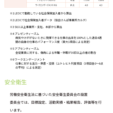
※1 LEOCで勤務している社会保険加入者から算出
※2 LEOCで社会保険加入者データ（協会けんぽ事業所カルテ）
※3 50人以上事業所・支社、本部から算出
※4 プレゼンティーズム
病気やけががないときに発揮できる仕事の出来を100%とした過去4週
間の自身の仕事のパフォーマンス度（東大1項目による測定）
※5 アブセンティーズム
全従業員に対する、傷病による休職・休暇が30日以上の者の割合
※6 ワークエンゲージメント
仕事に対する活力・熱意・没頭（ユトレヒト尺度項目（3項目各0～6点
の平均）による測定）
安全衛生
労働安全衛生法に基づいた安全衛生委員会の設置
委員会では、目標設定、活動実績・結果報告、
評価等を行
います。