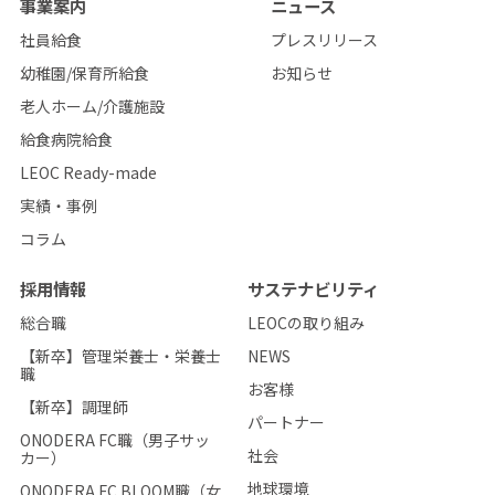
事業案内
ニュース
社員給食
プレスリリース
幼稚園/保育所給食
お知らせ
老人ホーム/介護施設
給食病院給食
LEOC Ready-made
実績・事例
コラム
採用情報
サステナビリティ
総合職
LEOCの取り組み
【新卒】管理栄養士・栄養士
NEWS
職
お客様
【新卒】調理師
パートナー
ONODERA FC職（男子サッ
社会
カー）
地球環境
ONODERA FC BLOOM職（女