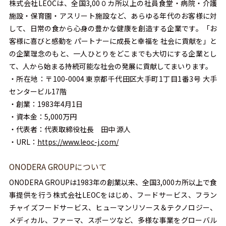
株式会社LEOCは、全国3,00０カ所以上の社員食堂・病院・介護
施設・保育園・アスリート施設など、あらゆる年代のお客様に対
して、日常の食から心身の豊かな健康を創造する企業です。「お
客様に喜びと感動を パートナーに成長と幸福を 社会に貢献を」と
の企業理念のもと、一人ひとりをどこまでも大切にする企業とし
て、人から始まる持続可能な社会の発展に貢献してまいります。
・所在地：〒100-0004 東京都千代田区大手町1丁目1番3号 大手
センタービル17階
・創業：1983年4月1日
・資本金：5,000万円
・代表者：代表取締役社長 田中 源人
・URL：
https://www.leoc-j.com/
ONODERA GROUPについて
ONODERA GROUPは1983年の創業以来、全国3,000カ所以上で食
事提供を行う株式会社LEOCをはじめ、フードサービス、フラン
チャイズフードサービス、ヒューマンリソース＆テクノロジー、
メディカル、ファーマ、スポーツなど、多様な事業をグローバル