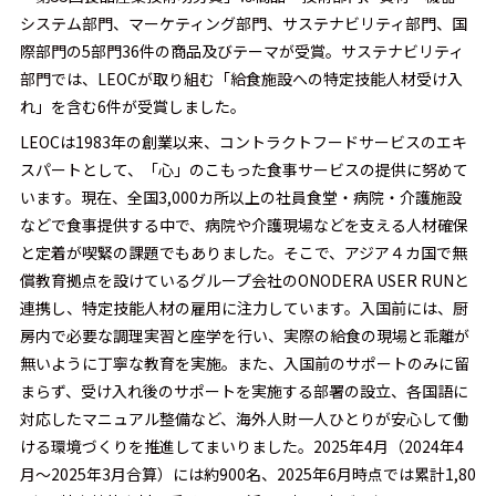
システム部門、マーケティング部門、サステナビリティ部門、国
際部門の5部門36件の商品及びテーマが受賞。サステナビリティ
部門では、LEOCが取り組む「給食施設への特定技能人材受け入
れ」を含む6件が受賞しました。
LEOCは1983年の創業以来、コントラクトフードサービスのエキ
スパートとして、「心」のこもった食事サービスの提供に努めて
います。現在、全国3,000カ所以上の社員食堂・病院・介護施設
などで食事提供する中で、病院や介護現場などを支える人材確保
と定着が喫緊の課題でもありました。そこで、アジア４カ国で無
償教育拠点を設けているグループ会社のONODERA USER RUNと
連携し、特定技能人材の雇用に注力しています。入国前には、厨
房内で必要な調理実習と座学を行い、実際の給食の現場と乖離が
無いように丁寧な教育を実施。また、入国前のサポートのみに留
まらず、受け入れ後のサポートを実施する部署の設立、各国語に
対応したマニュアル整備など、海外人財一人ひとりが安心して働
ける環境づくりを推進してまいりました。2025年4月（2024年4
月～2025年3月合算）には約900名、2025年6月時点では累計1,80