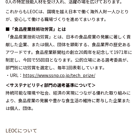
0人の特定技能人材を受け入れ、活躍の場を広げております。
これからもLEOCは、国境を越え日本で働く海外人財一人ひとり
が、安心して働ける職場づくりを進めてまいります。
■「食品産業技術功労賞」とは
「食品産業技術功労賞」とは、日本の食品産業の発展に著しく貢
献した企業、または個人、団体を顕彰する、食品業界の歴史ある
アワードです。食品産業新聞社の創立20周年を記念して1971年に
制定し、今回で55回目となります。公的立場にある選考委員が、
部門別に功労賞を選定し、毎年1回表彰しています。
・URL：
https://www.ssnp.co.jp/tech_prize/
＜サステナビリティ部門の選考基準について＞
持続可能な環境や社会、経済の実現につながる優れた取り組みに
より、食品産業の発展や豊かな食生活の維持に寄与した企業また
は個人、団体。
LEOCについて