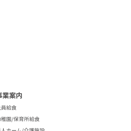
事業案内
社員給食
幼稚園/保育所給食
老人ホーム/介護施設