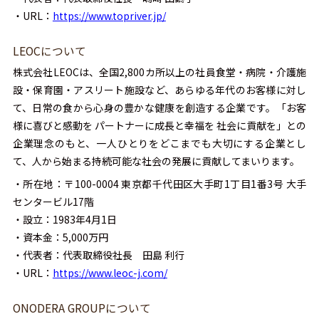
・URL：
https://www.topriver.jp/
LEOCについて
株式会社LEOCは、全国2,800カ所以上の社員食堂・病院・介護施
設・保育園・アスリート施設など、あらゆる年代のお客様に対し
て、日常の食から心身の豊かな健康を創造する企業です。「お客
様に喜びと感動を パートナーに成長と幸福を 社会に貢献を」との
企業理念のもと、一人ひとりをどこまでも大切にする企業とし
て、人から始まる持続可能な社会の発展に貢献してまいります。
・所在地：〒100-0004 東京都千代田区大手町1丁目1番3号 大手
センタービル17階
・設立：1983年4月1日
・資本金：5,000万円
・代表者：代表取締役社長 田島 利行
・URL：
https://www.leoc-j.com/
ONODERA GROUPについて