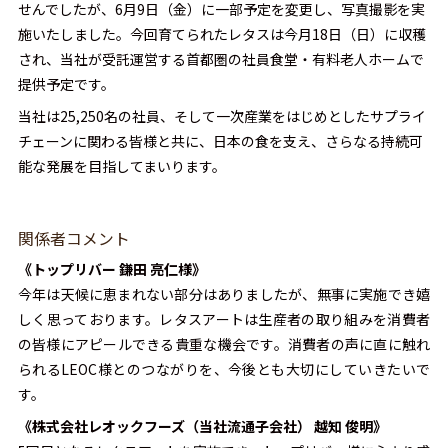
せんでしたが、6月9日（金）に一部予定を変更し、写真撮影を実
施いたしました。今回育てられたレタスは今月18日（日）に収穫
され、当社が受託運営する首都圏の社員食堂・有料老人ホームで
提供予定です。
当社は25,250名の社員、そして一次産業をはじめとしたサプライ
チェーンに関わる皆様と共に、日本の食を支え、さらなる持続可
能な発展を目指してまいります。
関係者コメント
《トップリバー 鎌田 亮仁様》
今年は天候に恵まれない部分はありましたが、無事に実施でき嬉
しく思っております。レタスアートは生産者の取り組みを消費者
の皆様にアピールできる貴重な機会です。消費者の声に直に触れ
られるLEOC様とのつながりを、今後とも大切にしていきたいで
す。
《株式会社レオックフーズ（当社流通子会社） 越知 俊明》