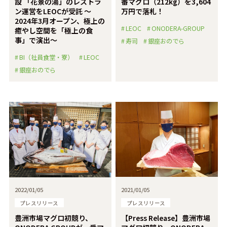
設 「花景の湯」のレストラ
番マグロ（212kg）を3,604
ン運営をLEOCが受託 ～
万円で落札！
2024年3月オープン、極上の
LEOC
ONODERA-GROUP
癒やし空間を「極上の食
事」で演出～
寿司
銀座おのでら
BI（社員食堂・寮）
LEOC
銀座おのでら
2022/01/05
2021/01/05
プレスリリース
プレスリリース
豊洲市場マグロ初競り、
【Press Release】豊洲市場