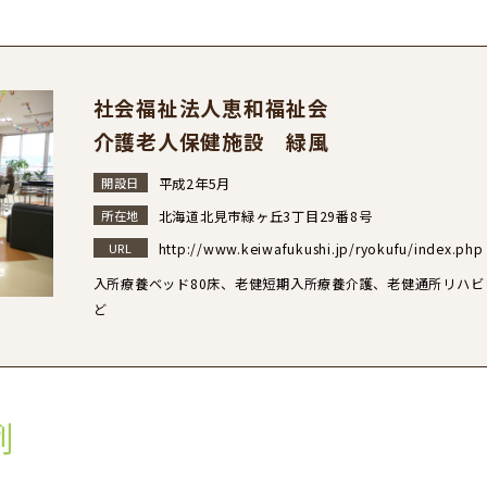
社会福祉法人恵和福祉会
介護老人保健施設 緑風
開設日
平成2年5月
所在地
北海道北見市緑ヶ丘3丁目29番8号
URL
http://www.keiwafukushi.jp/ryokufu/index.php
入所療養ベッド80床、老健短期入所療養介護、老健通所リハ
ど
例