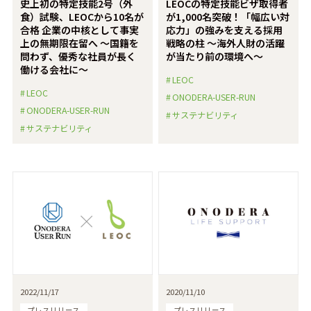
史上初の特定技能2号（外
LEOCの特定技能ビザ取得者
食）試験、LEOCから10名が
が1,000名突破！「幅広い対
合格 企業の中核として事実
応力」の強みを支える採用
上の無期限在留へ ～国籍を
戦略の柱 ～海外人財の活躍
問わず、優秀な社員が長く
が当たり前の環境へ～
働ける会社に～
LEOC
LEOC
ONODERA-USER-RUN
ONODERA-USER-RUN
サステナビリティ
サステナビリティ
2022/11/17
2020/11/10
プレスリリース
プレスリリース